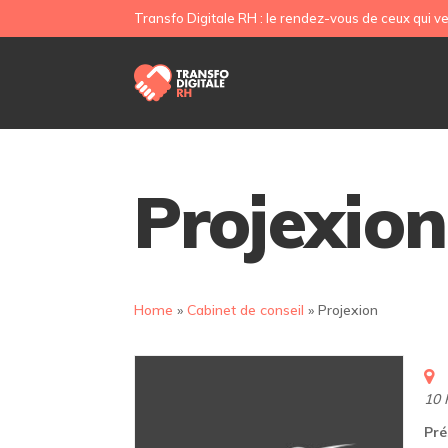
Transfo Digitale RH : le rendez-vous de ceux qui ve
Projexion
Home
»
Cabinet de conseil
»
Projexion
10 
Pré