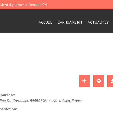
ulent digitaliser la fonction RH
ACCUEIL
L’ANNUAIRE RH
ACTUALITÉS
Adresse:
Rue Du Carrousel, 59650 Villeneuve-d'Ascq, France
sentation: