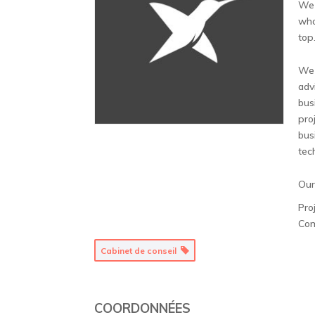
We 
who
top
We 
adv
bus
pro
bus
tec
Our
Pro
Com
Cabinet de conseil
COORDONNÉES