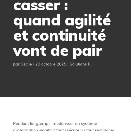
casser :
quand agilité
et continuité
vont de pair
par
Cécile
|
29 octobre 2025
|
Solutions RH
Pendant longtemps, moderniser un système
d’information signifiait tout réécrire ou tout remplacer.