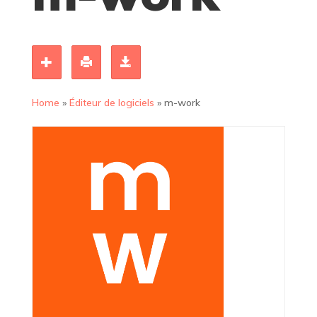
Home
»
Éditeur de logiciels
»
m-work