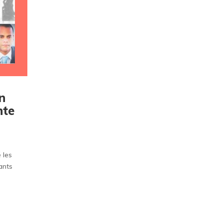
en
nte
 les
ants