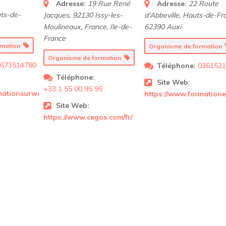
Adresse:
19 Rue René
Adresse:
22 Route
ts-de-
Jacques, 92130 Issy-les-
d'Abbeville
,
Hauts-de-Fr
Moulineaux, France
,
Ile-de-
62390 Auxi
France
rmation
Organisme de formation
Organisme de formation
0673514780
Téléphone:
0361521
Téléphone:
Site Web:
+33 1 55 00 95 95
mationsurwordpress.fr/
https://www.formationex
Site Web:
https://www.cegos.com/fr/