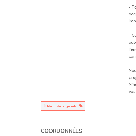
- P
acq
imm
- C
aut
l'e
com
Nos
pro
N'h
vos
Éditeur de logiciels
COORDONNÉES