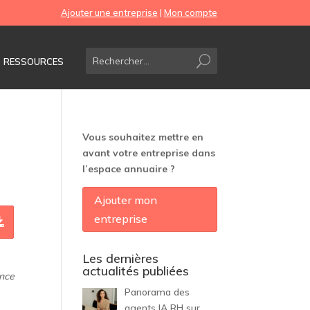
Ajouter une entreprise
|
Mon compte
RESSOURCES
Vous souhaitez mettre en
avant votre entreprise dans
l’espace annuaire ?
Ajouter mon
entreprise
Les dernières
actualités publiées
ance
Panorama des
agents IA RH sur