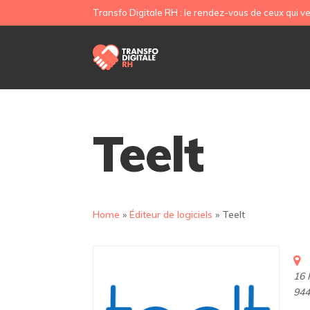
Transfo Digitale RH : le rendez-vous de ceux qui ve
Teelt
Home
»
Éditeur de logiciels
»
Teelt
16 
94