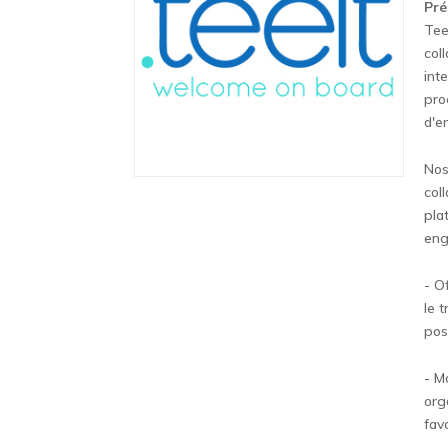
Pré
Tee
col
int
pro
d'e
Nos
col
pla
eng
- O
le 
pos
- M
org
fav