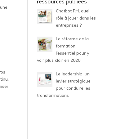
ressources publiées
 une
Chatbot RH, quel
rôle à jouer dans les
entreprises ?
La réforme de la
formation :
l’essentiel pour y
voir plus clair en 2020
vos
Le leadership, un
tinu.
levier stratégique
miser
pour conduire les
transformations