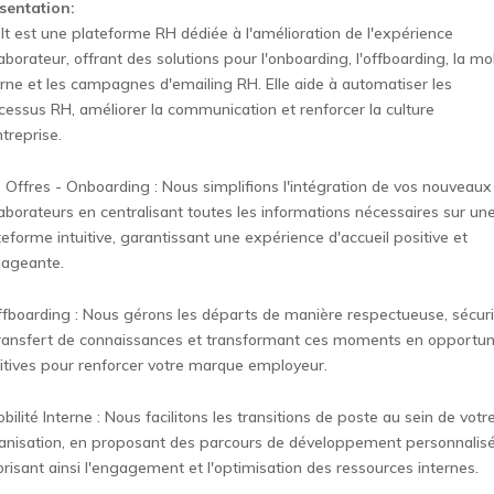
sentation:
lt est une plateforme RH dédiée à l'amélioration de l'expérience
laborateur, offrant des solutions pour l'onboarding, l'offboarding, la mob
erne et les campagnes d'emailing RH. Elle aide à automatiser les
cessus RH, améliorer la communication et renforcer la culture
ntreprise.
 Offres - Onboarding : Nous simplifions l'intégration de vos nouveaux
laborateurs en centralisant toutes les informations nécessaires sur un
teforme intuitive, garantissant une expérience d'accueil positive et
ageante.
ffboarding : Nous gérons les départs de manière respectueuse, sécur
transfert de connaissances et transformant ces moments en opportun
itives pour renforcer votre marque employeur.
obilité Interne : Nous facilitons les transitions de poste au sein de votr
anisation, en proposant des parcours de développement personnalisé
orisant ainsi l'engagement et l'optimisation des ressources internes.