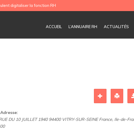
ulent digitaliser la fonction RH
ACCUEIL
L’ANNUAIRE RH
ACTUALITÉS
Adresse:
RUE DU 10 JUILLET 1940 94400 VITRY-SUR-SEINE France
,
Ile-de-Fr
400